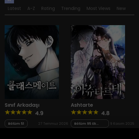
Latest
A-Z
Rating
Trending
Most Views
New
Sınıf Arkadaşı
Ashtarte
4.9
4.8
Bölüm 51
27 Temmuz 2026
Bölüm 95 Ek
9 Kasım 2025
Bölüm 10 - Final
Bölüm 50
5 Temmuz 2026
Bölüm 94 Ek
9 Kasım 2025