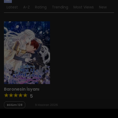
Latest
A-Z
Rating
Trending
Most Views
New
Baronesin İsyanı
5
Bölüm 128
9 Haziran 2026
Bölüm 127
19 Nisan 2026