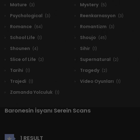
Mature
Mystery
(3)
(5)
Psychological
Reenkarnasyon
(3)
(3)
Romance
Romantizm
(64)
(3)
School Life
Shoujo
(1)
(45)
Shounen
Sihir
(4)
(1)
Slice of Life
Supernatural
(2)
(2)
Tarihi
Tragedy
(1)
(2)
Trajedi
Video Oyunları
(1)
(1)
Zamanda Yolculuk
(1)
Baronesin İsyanı Serein Scans
1 RESULT