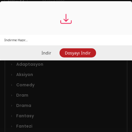
Bölüm 54
20 Mart 2026
İndirme Hazır...
Türler
İndir
Dosyayı İndir
Adaptasyon
Aksiyon
Comedy
Dram
Drama
Fantasy
Fantezi