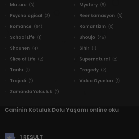
Mature
Mystery
(3)
(5)
Psychological
Reenkarnasyon
(3)
(3)
Romance
Romantizm
(64)
(3)
School Life
Shoujo
(1)
(45)
Shounen
Sihir
(4)
(1)
Slice of Life
Supernatural
(2)
(2)
Tarihi
Tragedy
(1)
(2)
Trajedi
Video Oyunları
(1)
(1)
Zamanda Yolculuk
(1)
Caninin Kötülük Dolu Yaşamı online oku
1 RESULT