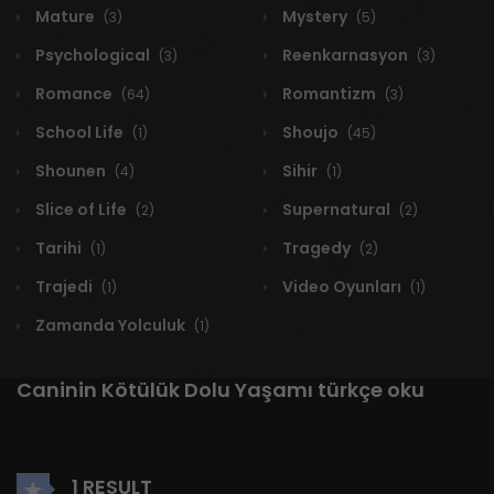
Mature
Mystery
(3)
(5)
Psychological
Reenkarnasyon
(3)
(3)
Romance
Romantizm
(64)
(3)
School Life
Shoujo
(1)
(45)
Shounen
Sihir
(4)
(1)
Slice of Life
Supernatural
(2)
(2)
Tarihi
Tragedy
(1)
(2)
Trajedi
Video Oyunları
(1)
(1)
Zamanda Yolculuk
(1)
Caninin Kötülük Dolu Yaşamı türkçe oku
1 RESULT