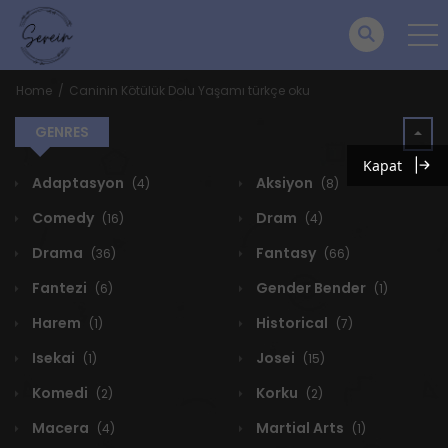
Home
Caninin Kötülük Dolu Yaşamı türkçe oku
GENRES
Kapat
Adaptasyon
Aksiyon
(4)
(8)
Comedy
Dram
(16)
(4)
Drama
Fantasy
(36)
(66)
Fantezi
Gender Bender
(6)
(1)
Harem
Historical
(1)
(7)
Isekai
Josei
(1)
(15)
Komedi
Korku
(2)
(2)
Macera
Martial Arts
(4)
(1)