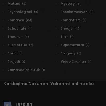
Mature
Mystery
(3)
(5)
Psychological
Reenkarnasyon
(3)
(3)
Romance
Romantizm
(64)
(3)
School Life
Shoujo
(1)
(45)
Shounen
Sihir
(4)
(1)
Slice of Life
Supernatural
(2)
(2)
Tarihi
Tragedy
(1)
(2)
Trajedi
Video Oyunları
(1)
(1)
Zamanda Yolculuk
(1)
Kardeşime Dokunanı Yakarım! online oku
1 RESULT