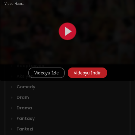
Bölüm 74 2.
24 Eylül 2024
Video Hazır..
Sezon Finali
Türler
Adaptasyon
Videoyu İzle
Videoyu İndir
Aksiyon
Comedy
Dram
Drama
Fantasy
Fantezi