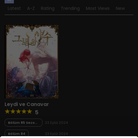
Latest
A-Z
Rating
Trending
Most Views
New
Leydi ve Canavar
5
Bölüm 85 Sezon
23 Eylül 2024
Finali
Bölüm 84
23 Eylül 2024