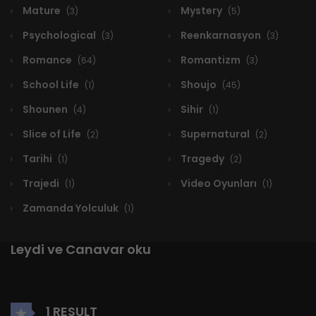
Mature
Mystery
(3)
(5)
Psychological
Reenkarnasyon
(3)
(3)
Romance
Romantizm
(64)
(3)
School Life
Shoujo
(1)
(45)
Shounen
Sihir
(4)
(1)
Slice of Life
Supernatural
(2)
(2)
Tarihi
Tragedy
(1)
(2)
Trajedi
Video Oyunları
(1)
(1)
Zamanda Yolculuk
(1)
Leydi ve Canavar oku
1 RESULT