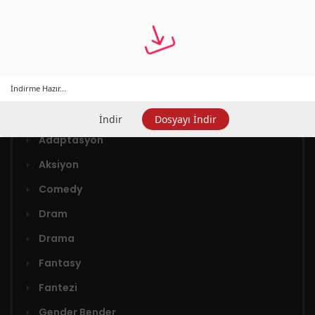
İndirme Hazır...
Türler
İndir
Dosyayı İndir
Adaptasyon
Aksiyon
Comedy
Dram
Drama
Fantasy
Fantezi
Gender Bender