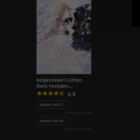
Majesteleri Lütfen
Beni Yeniden
Öldürmeyin!
4.5
Bölüm 140 Ek
4 Final
9 Haziran 2026
Bölüm 139 Ek
3
9 Haziran 2026