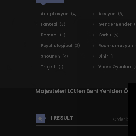
Adaptasyon
Aksiyon
(4)
(8)
Fantezi
Gender Bender
(6)
(
Komedi
Korku
(2)
(2)
Psychological
Reenkarnasyon
(3)
Shounen
Sihir
(4)
(1)
Trajedi
Video Oyunları
(1)
(
Majesteleri Lütfen Beni Yeniden Öl
1 RESULT
Order by