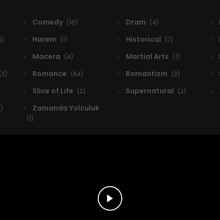
Comedy
Dram
(16)
(4)
Harem
Historical
1)
(1)
(7)
Macera
Martial Arts
(4)
(1)
Romance
Romantizm
(3)
(64)
(3)
Slice of Life
Supernatural
(2)
(2)
Zamanda Yolculuk
1)
(1)
dürmeyin! türkçe webtoon oku
Latest
A-Z
Rating
Trending
Most Views
New