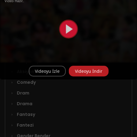
Bölüm 9
Video Hazır..
Türler
Adaptasyon
Videoyu İzle
Videoyu İndir
Aksiyon
Comedy
Dram
Drama
Fantasy
Fantezi
Gender Bender