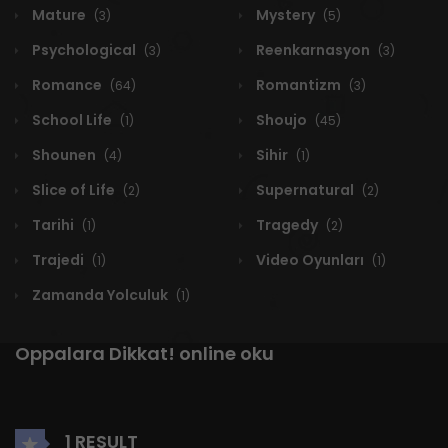
Mature
Mystery
(3)
(5)
Psychological
Reenkarnasyon
(3)
(3)
Romance
Romantizm
(64)
(3)
School Life
Shoujo
(1)
(45)
Shounen
Sihir
(4)
(1)
Slice of Life
Supernatural
(2)
(2)
Tarihi
Tragedy
(1)
(2)
Trajedi
Video Oyunları
(1)
(1)
Zamanda Yolculuk
(1)
Oppalara Dikkat! online oku
1 RESULT