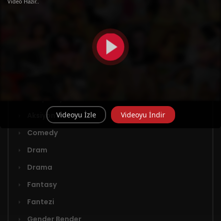
Bölüm 9
Video Hazır..
Türler
Adaptasyon
Videoyu İzle
Videoyu İndir
Aksiyon
Comedy
Dram
Drama
Fantasy
Fantezi
Gender Bender