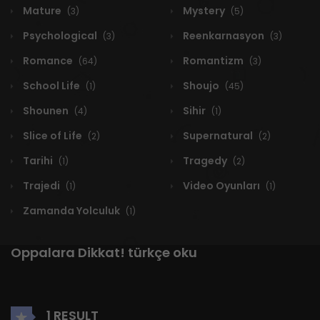
Mature
Mystery
(3)
(5)
Psychological
Reenkarnasyon
(3)
(3)
Romance
Romantizm
(64)
(3)
School Life
Shoujo
(1)
(45)
Shounen
Sihir
(4)
(1)
Slice of Life
Supernatural
(2)
(2)
Tarihi
Tragedy
(1)
(2)
Trajedi
Video Oyunları
(1)
(1)
Zamanda Yolculuk
(1)
Oppalara Dikkat! türkçe oku
1 RESULT