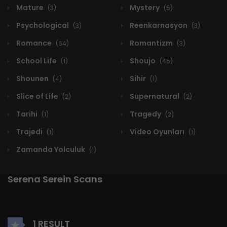
Mature
Mystery
(3)
(5)
Psychological
Reenkarnasyon
(3)
(3)
Romance
Romantizm
(64)
(3)
School Life
Shoujo
(1)
(45)
Shounen
Sihir
(4)
(1)
Slice of Life
Supernatural
(2)
(2)
Tarihi
Tragedy
(1)
(2)
Trajedi
Video Oyunları
(1)
(1)
Zamanda Yolculuk
(1)
Serena Serein Scans
1 RESULT