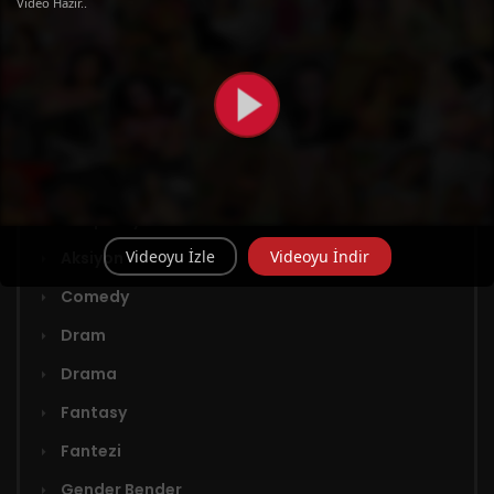
Video Hazır..
Türler
Adaptasyon
Videoyu İzle
Videoyu İndir
Aksiyon
Comedy
Dram
Drama
Fantasy
Fantezi
Gender Bender