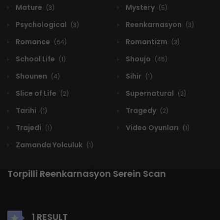
Mature
Mystery
(3)
(5)
Psychological
Reenkarnasyon
(3)
(3)
Romance
Romantizm
(64)
(3)
School Life
Shoujo
(1)
(45)
Shounen
Sihir
(4)
(1)
Slice of Life
Supernatural
(2)
(2)
Tarihi
Tragedy
(1)
(2)
Trajedi
Video Oyunları
(1)
(1)
Zamanda Yolculuk
(1)
Torpilli Reenkarnasyon Serein Scan
1 RESULT