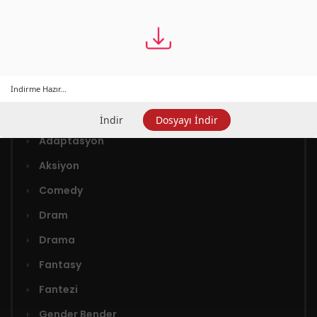
İndirme Hazır...
Türler
İndir
Dosyayı İndir
Adaptasyon
Aksiyon
Comedy
Dram
Drama
Fantasy
Fantezi
Gender Bender