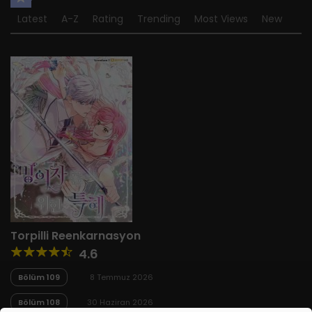
Latest
A-Z
Rating
Trending
Most Views
New
Torpilli Reenkarnasyon
4.6
Bölüm 109
8 Temmuz 2026
Bölüm 108
30 Haziran 2026