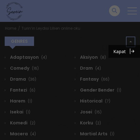
Home
Turin’in Leydisi Lillien online oku
GENRES
Kapat
Adaptasyon
Aksiyon
(4)
(8)
Comedy
Dram
(16)
(4)
Drama
Fantasy
(36)
(66)
Fantezi
Gender Bender
(6)
(1)
Harem
Historical
(1)
(7)
Isekai
Josei
(1)
(15)
Komedi
Korku
(2)
(2)
Macera
Martial Arts
(4)
(1)