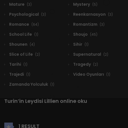
Mature
Mystery
(3)
(5)
Psychological
Reenkarnasyon
(3)
(3)
Romance
Romantizm
(64)
(3)
School Life
Shoujo
(1)
(45)
Shounen
Sihir
(4)
(1)
Slice of Life
Supernatural
(2)
(2)
Tarihi
Tragedy
(1)
(2)
Trajedi
Video Oyunları
(1)
(1)
Zamanda Yolculuk
(1)
Turin’in Leydisi Lillien online oku
1 RESULT