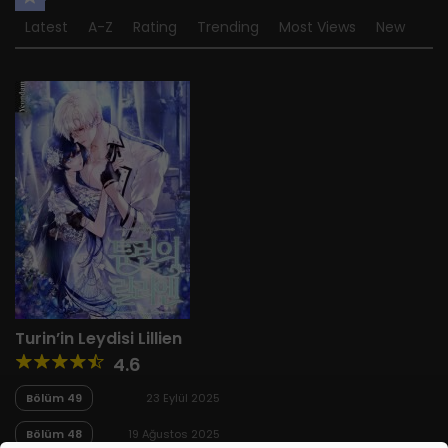
Latest
A-Z
Rating
Trending
Most Views
New
Turin’in Leydisi Lillien
4.6
Bölüm 49
23 Eylül 2025
Bölüm 48
19 Ağustos 2025