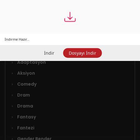
İndirme Hazır...
Türler
İndir
Dosyayı İndir
Adaptasyon
Aksiyon
Comedy
Dram
Drama
Fantasy
Fantezi
Gender Bender