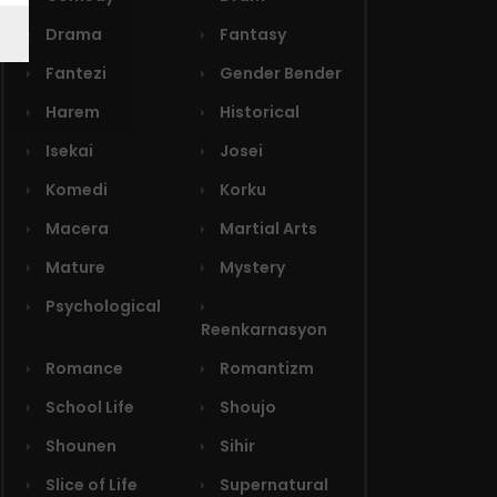
Drama
Fantasy
Fantezi
Gender Bender
Harem
Historical
Isekai
Josei
Komedi
Korku
Macera
Martial Arts
Mature
Mystery
Psychological
Reenkarnasyon
Romance
Romantizm
School Life
Shoujo
Shounen
Sihir
Slice of Life
Supernatural