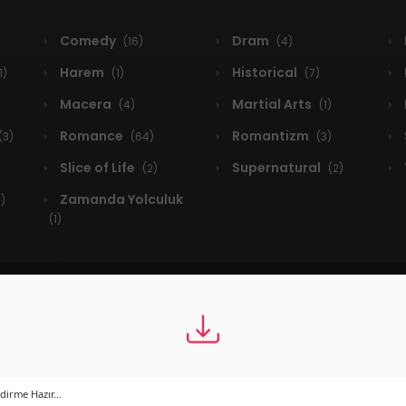
Comedy
Dram
(16)
(4)
Harem
Historical
1)
(1)
(7)
Macera
Martial Arts
(4)
(1)
Romance
Romantizm
(3)
(64)
(3)
Slice of Life
Supernatural
(2)
(2)
Zamanda Yolculuk
1)
(1)
Latest
A-Z
Rating
Trending
Most Views
New
dirme Hazır...