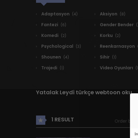
Adaptasyon
Aksiyon
(4)
(8)
Fantezi
Gender Bender
(6)
(
Komedi
Korku
(2)
(2)
Psychological
Reenkarnasyon
(3)
Shounen
Sihir
(4)
(1)
Trajedi
Video Oyunları
(1)
(
Yatalak Leydi türkçe webtoon oku
1 RESULT
Order by
İn