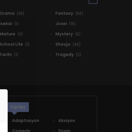
Drama
Fantasy
(36)
(66)
Isekai
Josei
(1)
(15)
Mature
Mystery
(3)
(5)
School Life
Shoujo
(1)
(45)
Tarihi
Tragedy
(1)
(2)
Türler
Adaptasyon
Aksiyon
Comedy
Dram