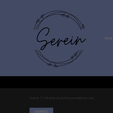
Ana 
Home
Yatalak Leydi türkçe webtoon oku
GENRES