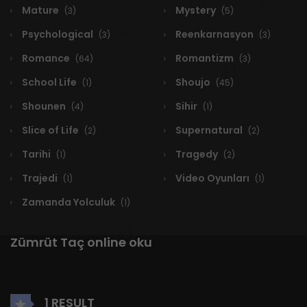
Mature
Mystery
(3)
(5)
Psychological
Reenkarnasyon
(3)
(3)
Romance
Romantizm
(64)
(3)
School Life
Shoujo
(1)
(45)
Shounen
Sihir
(4)
(1)
Slice of Life
Supernatural
(2)
(2)
Tarihi
Tragedy
(1)
(2)
Trajedi
Video Oyunları
(1)
(1)
Zamanda Yolculuk
(1)
Zümrüt Taç online oku
1 RESULT