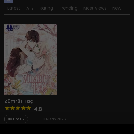
Latest
A-Z
Rating
Trending
Most Views
New
Zümrüt Taç
4.8
Bölüm 112
10 Nisan 2026
Bölüm 111
31 Mart 2026