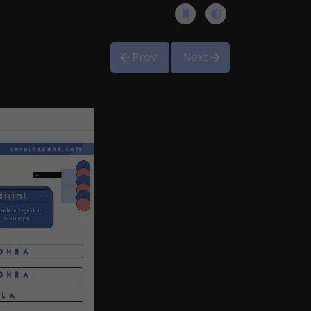
Prev
Next