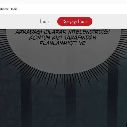
dirme Hazır...
İndir
Dosyayı İndir