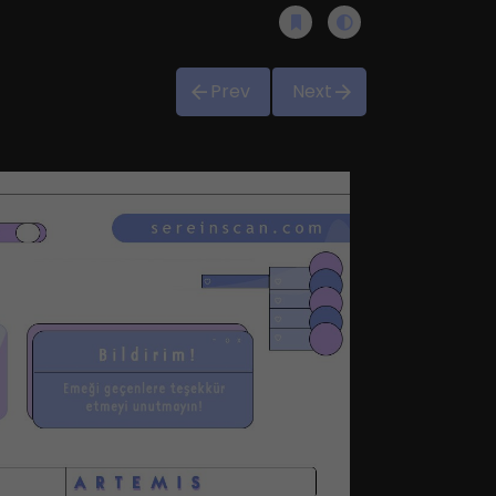
Prev
Next