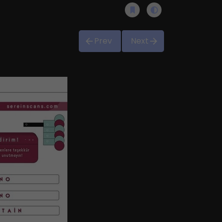
Prev
Next