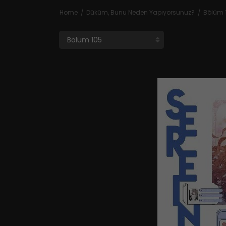
Home
Düküm, Bunu Neden Yapıyorsunuz?
Bölüm 