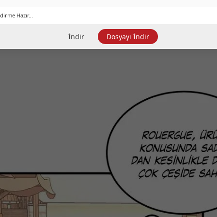
dirme Hazır...
İndir
Dosyayı İndir