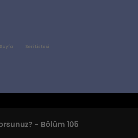
Sayfa
Seri Listesi
rsunuz? - Bölüm 105