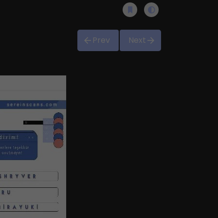
Prev
Next