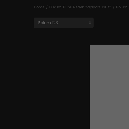
Home
Düküm, Bunu Neden Yapıyorsunuz?
Bölüm 