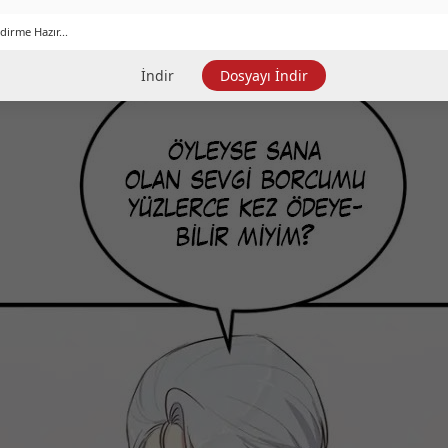
dirme Hazır...
İndir
Dosyayı İndir