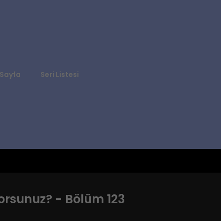
Sayfa
Seri Listesi
rsunuz? - Bölüm 123