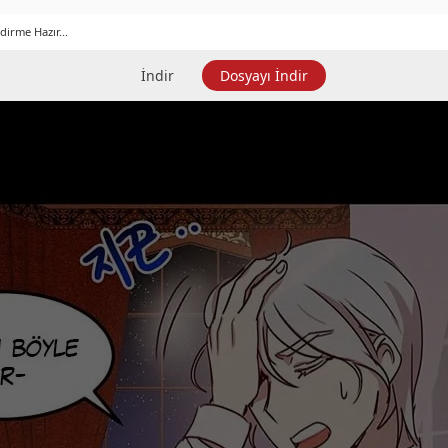
dirme Hazır...
İndir
Dosyayı İndir