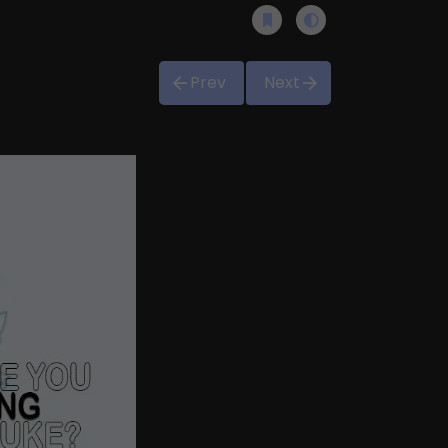
Prev
Next