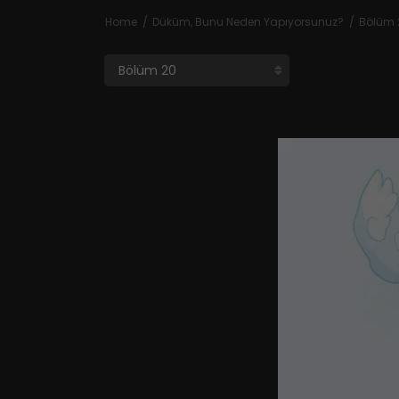
Home
Düküm, Bunu Neden Yapıyorsunuz?
Bölüm 