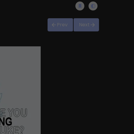
Prev
Next