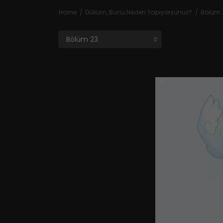
Home
Düküm, Bunu Neden Yapıyorsunuz?
Bölüm 