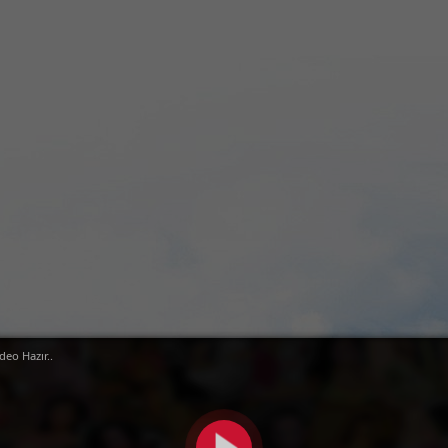
deo Hazır..