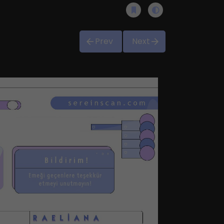
Prev
Next