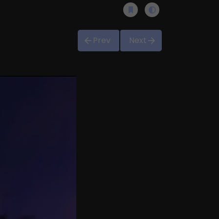
Prev
Next