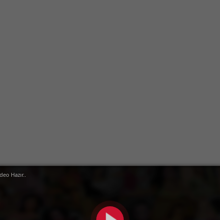
deo Hazır..