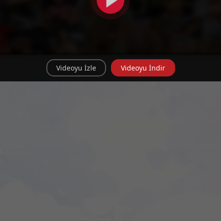
Videoyu İzle
Videoyu İndir