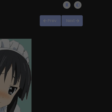
Prev
Next