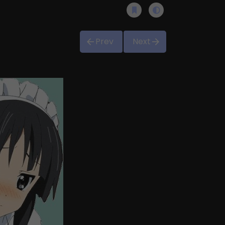
Prev
Next