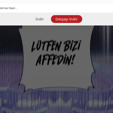
dirme Hazır...
İndir
Dosyayı İndir