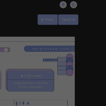
Prev
Next