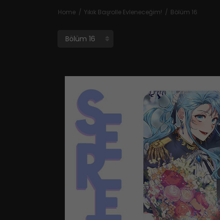
Home
Yıkık Başrolle Evleneceğim!
Bölüm 16