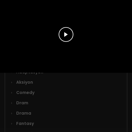
Bölüm 39
26 Şubat 2026
Türler
Adaptasyon
Aksiyon
Comedy
Dram
Drama
Fantasy