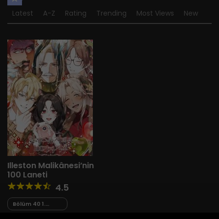
Latest
A-Z
Rating
Trending
Most Views
New
Illeston Malikânesi’nin
100 Laneti
4.5
Bölüm 40 1.
Sezon Finali
26 Şubat 2026