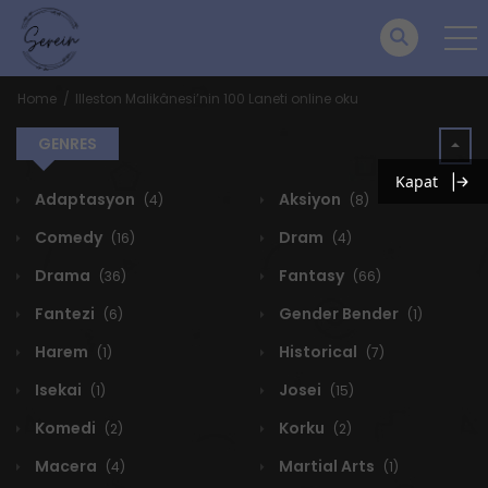
Home
Illeston Malikânesi’nin 100 Laneti online oku
GENRES
Kapat
Adaptasyon
Aksiyon
(4)
(8)
Comedy
Dram
(16)
(4)
Drama
Fantasy
(36)
(66)
Fantezi
Gender Bender
(6)
(1)
Harem
Historical
(1)
(7)
Isekai
Josei
(1)
(15)
Komedi
Korku
(2)
(2)
Macera
Martial Arts
(4)
(1)