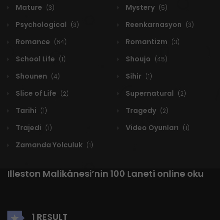
Mature
Mystery
(3)
(5)
Psychological
Reenkarnasyon
(3)
(3)
Romance
Romantizm
(64)
(3)
School Life
Shoujo
(1)
(45)
Shounen
Sihir
(4)
(1)
Slice of Life
Supernatural
(2)
(2)
Tarihi
Tragedy
(1)
(2)
Trajedi
Video Oyunları
(1)
(1)
Zamanda Yolculuk
(1)
Illeston Malikânesi’nin 100 Laneti online oku
1 RESULT