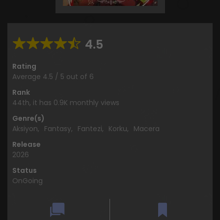
4.5
Rating
Average
4.5
/
5
out of
6
Rank
44th, it has 0.9K monthly views
Genre(s)
Aksiyon
,
Fantasy
,
Fantezi
,
Korku
,
Macera
Release
2026
Status
OnGoing