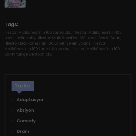
Bölüm 24
26 Şubat 2026
Tags:
Illeston Malikânesi’nin 100 Laneti oku
,
Illeston Malikânesi’nin 100
Bölüm 23
Laneti online oku
,
Illeston Malikânesi’nin 100 Laneti Serein Scan
,
Illeston Malikânesi’nin 100 Laneti Serein Scans
,
Illeston
26 Şubat 2026
Malikânesi’nin 100 Laneti türkçe oku
,
Illeston Malikânesi’nin 100
Laneti türkçe webtoon oku
Bölüm 22
26 Şubat 2026
Türler
Bölüm 21
26 Şubat 2026
Adaptasyon
Aksiyon
Bölüm 20
Comedy
26 Şubat 2026
Dram