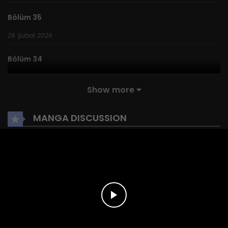
Bölüm 35
26 Şubat 2026
Bölüm 34
26 Şubat 2026
Show more
Bölüm 33
MANGA DISCUSSION
26 Şubat 2026
Bölüm 32
Bir yanıt yazın
26 Şubat 2026
You must
Register
or
Login
to post a comment.
Bölüm 31
26 Şubat 2026
YOU MAY ALSO LIKE
Bölüm 30