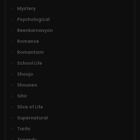
Mystery
Bölüm 13
Psychological
26 Şubat 2026
Reenkarnasyon
Bölüm 12
Romance
26 Şubat 2026
Romantizm
School Life
Bölüm 11
Shoujo
26 Şubat 2026
Shounen
Bölüm 10
Sihir
26 Şubat 2026
Slice of Life
Bölüm 09
Supernatural
26 Şubat 2026
Tarihi
Tragedy