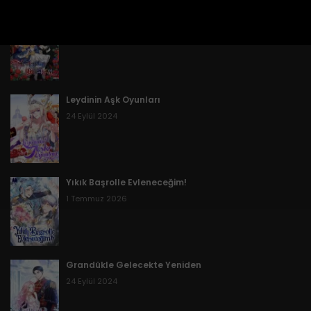
Kötü Adamın Kızı Olmak
26 Şubat 2026
9 Mart 2025
Bölüm 29
26 Şubat 2026
Leydinin Aşk Oyunları
Bölüm 28
24 Eylül 2024
26 Şubat 2026
Bölüm 27
Yıkık Başrolle Evleneceğim!
26 Şubat 2026
1 Temmuz 2026
Bölüm 26
26 Şubat 2026
Grandükle Gelecekte Yeniden
Bölüm 25
24 Eylül 2024
26 Şubat 2026