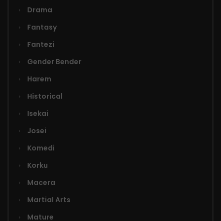
Bölüm 19
Drama
26 Şubat 2026
Fantasy
Bölüm 18
Fantezi
26 Şubat 2026
Gender Bender
Harem
Bölüm 17
Historical
26 Şubat 2026
Isekai
Bölüm 16
Josei
26 Şubat 2026
Komedi
Bölüm 15
Korku
26 Şubat 2026
Macera
Martial Arts
Bölüm 14
Mature
26 Şubat 2026