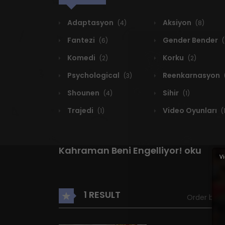
Adaptasyon
Aksiyon
(4)
(8)
Fantezi
Gender Bender
(6)
(
Komedi
Korku
(2)
(2)
Psychological
Reenkarnasyon
(3)
Shounen
Sihir
(4)
(1)
Trajedi
Video Oyunları
(1)
(
Kahraman Beni Engelliyor! oku
Vi
1 RESULT
Order by