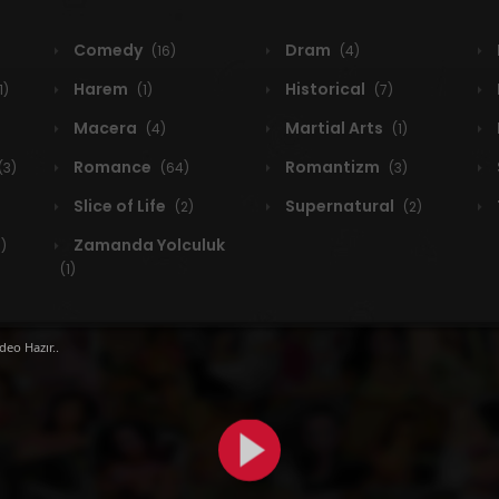
Comedy
Dram
(16)
(4)
Harem
Historical
1)
(1)
(7)
Macera
Martial Arts
(4)
(1)
Romance
Romantizm
(3)
(64)
(3)
Slice of Life
Supernatural
(2)
(2)
Zamanda Yolculuk
1)
(1)
deo Hazır..
Latest
A-Z
Rating
Trending
Most Views
New