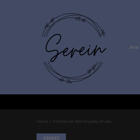
Ana 
Home
Kahraman Beni Engelliyor! oku
GENRES