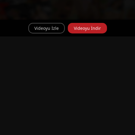
Videoyu İzle
Videoyu İndir