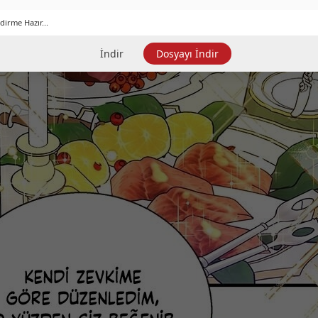
dirme Hazır...
İndir
Dosyayı İndir