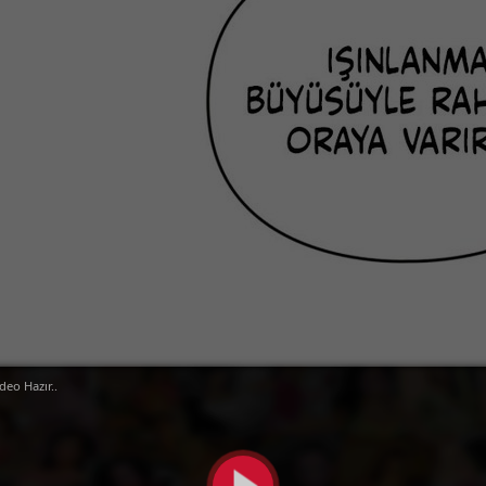
deo Hazır..