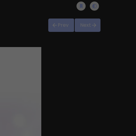
Prev
Next