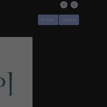
Prev
Next