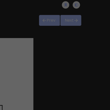
Prev
Next