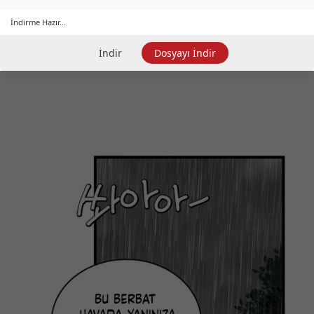
İndirme Hazır...
İndir
Dosyayı İndir