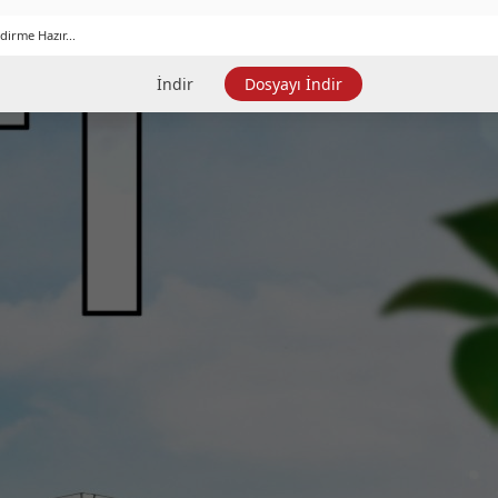
dirme Hazır...
İndir
Dosyayı İndir