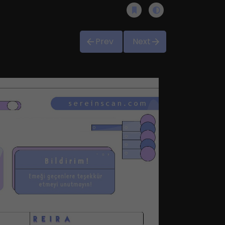
Prev
Next