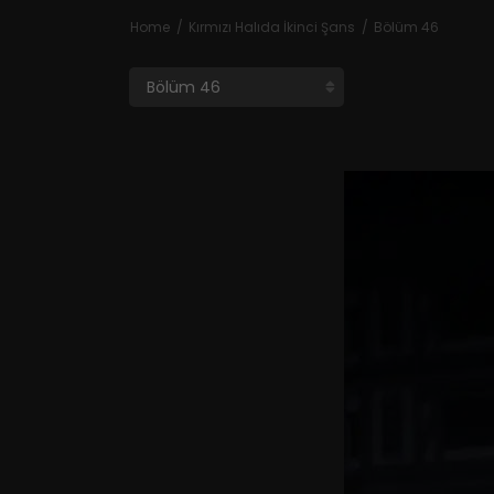
Home
Kırmızı Halıda İkinci Şans
Bölüm 46