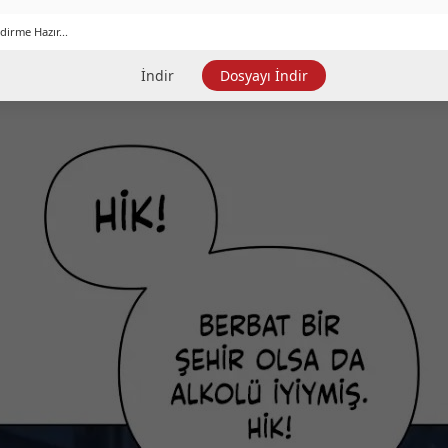
dirme Hazır...
İndir
Dosyayı İndir