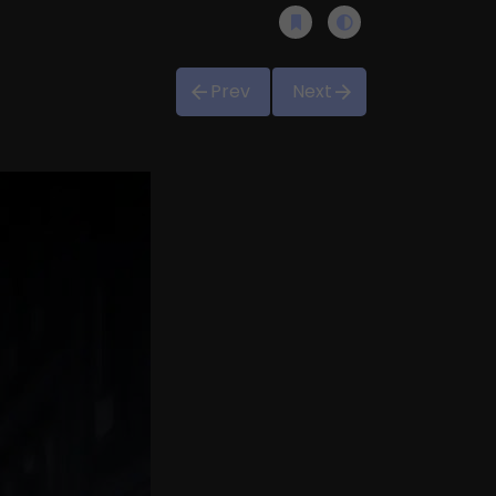
Prev
Next