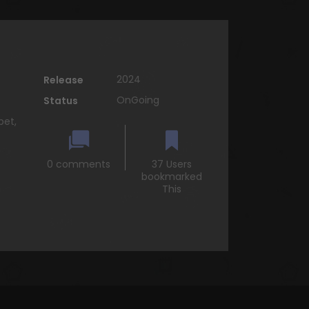
2024
Release
OnGoing
Status
pet,
0 comments
37 Users
bookmarked
This