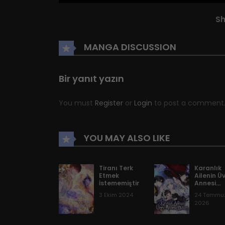
Bölüm 72
S
Bölüm 71
MANGA DISCUSSION
Bölüm 70
Bir yanıt yazın
You must
Register
or
Login
to post a comment
Bölüm 69
Bölüm 68
YOU MAY ALSO LIKE
Bölüm 67
Tiranı Terk
Karanlık
Etmek
Ailenin Ü
İstememiştim
Annesi
Oldum
Bölüm 66
3 Ekim 2024
24 Temmu
2026
Bölüm 65