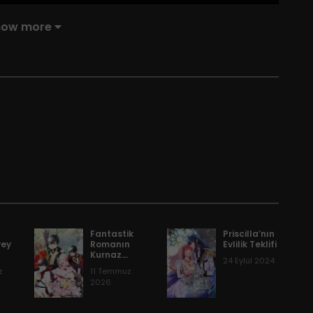
24 Eylül 2024
how more
24 Eylül 2024
24 Eylül 2024
.
24 Eylül 2024
24 Eylül 2024
24 Eylül 2024
Fantastik
Priscilla’nın
vey
Romanın
Evlilik Teklifi
Kurnaz
24 Eylül 2024
Leydisi
24 Eylül 2024
z
11 Temmuz
2026
24 Eylül 2024