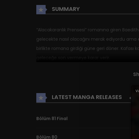
SUMMARY
“Alacakaranlık Prensesi” romanına giren Baedi
gelecekte nasıl olacağını merak ediyordu ama er
birlikte romana girdiği güne geri döner. Kafası ka
geleceğe son vermeye karar verir.
S
Vi
LATEST MANGA RELEASES
Bölüm 81 Final
Bölüm 80