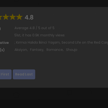
4.8
Average
4.8
/
5
out of
5
g
51st, it has 0.9K monthly views
; Kırmızı Halıda İkinci Yaşam, Second Life on the Red Car
ative
Aksiyon
,
Fantasy
,
Romance
,
Shoujo
(s)
 First
Read Last