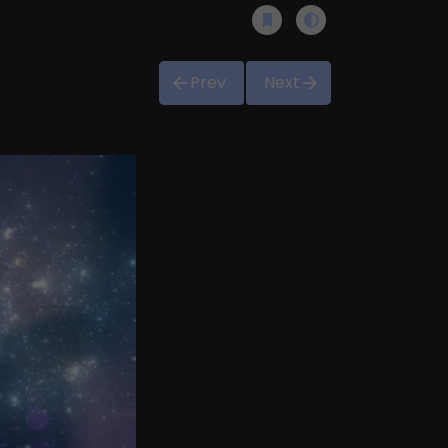
Prev
Next