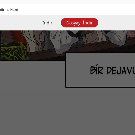
dirme Hazır...
İndir
Dosyayı İndir