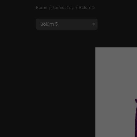
Home
Zümrüt Taç
Bölüm 5