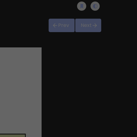
Prev
Next