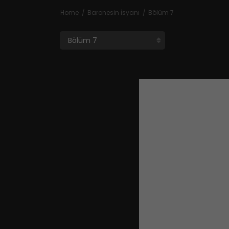
Home
Baronesin İsyanı
Bölüm 7