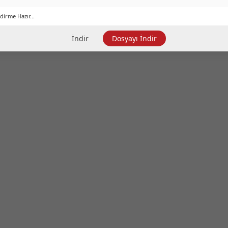
dirme Hazır...
İndir
Dosyayı İndir