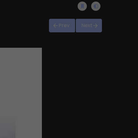
Prev
Next